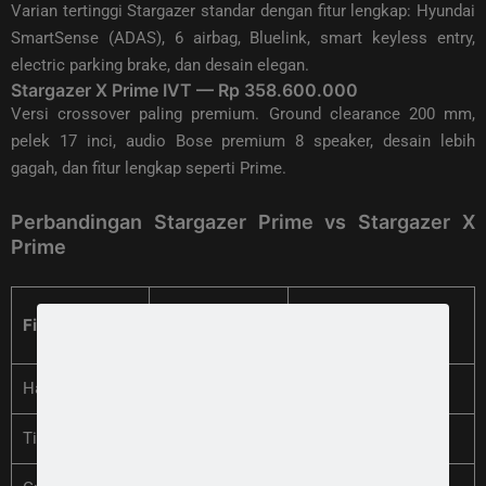
Varian tertinggi Stargazer standar dengan fitur lengkap: Hyundai
SmartSense (ADAS), 6 airbag, Bluelink, smart keyless entry,
electric parking brake, dan desain elegan.
Stargazer X Prime IVT — Rp 358.600.000
Versi crossover paling premium. Ground clearance 200 mm,
pelek 17 inci, audio Bose premium 8 speaker, desain lebih
gagah, dan fitur lengkap seperti Prime.
Perbandingan Stargazer Prime vs Stargazer X
Prime
Stargazer
Fitur
Stargazer X Prime
Prime
Harga OTR
Rp 331.900.000
Rp 358.600.000
Tipe
MPV Premium
Crossover