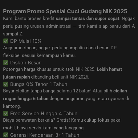
Program Promo Spesial Cuci Gudang NIK 2025
Kami bantu proses kredit
sampai tuntas dan super cepat
. Nggak
perlu pusing urusan administrasi — tim kami siap bantu dari A
sampai Z.
DP Mulai 10%
Angsuran ringan, nggak perlu ngumpulin dana besar. DP
fleksibel sesuai kemampuan kamu.
Diskon Besar
Potongan harga khusus untuk stok NIK 2025.
Lebih hemat
jutaan rupiah
dibanding beli unit NIK 2026.
Bunga 0% Tenor 1 Tahun
Bayar cicilan tanpa bunga selama 12 bulan! Atau pilih
cicilan
ringan hingga 6 tahun
dengan angsuran yang tetap nyaman di
kantong.
Free Service Hingga 4 Tahun
Biaya perawatan berkala? Gratis! Kamu cukup fokus pakai
mobil, biaya servis kami yang tanggung.
Garansi Kendaraan 3+1 Tahun