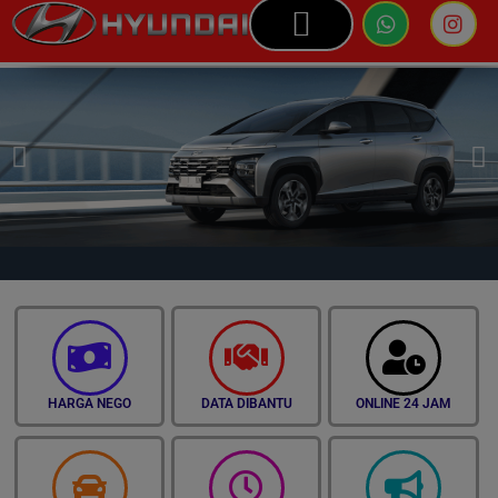
HARGA HYUNDAI
HYUNDAI PANCORAN
INFO HYUNDAI
HARGA NEGO
DATA DIBANTU
ONLINE 24 JAM