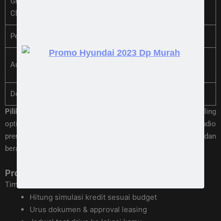
Ground
195 mm
200 mm
Clearance
Pelek
16 inci
17 inci
Bose Premium 8
Audio
Standard
Speaker
Desain
Elegan
Gagah & Tangguh
Pilih Prime
kalau kamu cari MPV mewah dengan harga paling
optimal.
Pilih X Prime
kalau butuh kesan crossover, audio
premium, dan ground clearance lebih tinggi buat medan
beragam.
Proses Cepat, Dibantu Sampai Tuntas
Tim sales kami siap bantu:
Hitung simulasi kredit sesuai budget
Urus dokumen & approval leasing